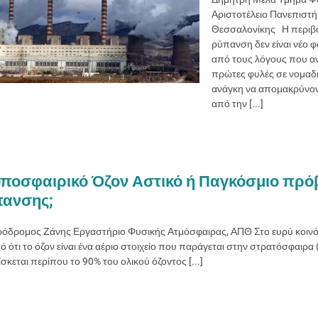
Αριστοτέλειο Πανεπιστή
Θεσσαλονίκης Η περιβ
ρύπανση δεν είναι νέο 
από τους λόγους που αν
πρώτες φυλές σε νομαδι
ανάγκη να απομακρύνον
από την [...]
ποσφαιρικό Όζον Αστικό ή Παγκόσμιο πρό
ανσης;
ρόδρομος Ζάνης Εργαστήριο Φυσικής Ατμόσφαιρας, ΑΠΘ Στο ευρύ κοινό ε
 ότι το όζον είναι ένα αέριο στοιχείο που παράγεται στην στρατόσφαιρα
ίσκεται περίπου το 90% του ολικού όζοντος [...]