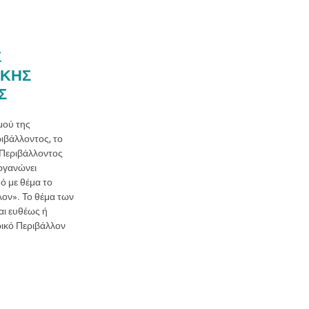
Σ
ΙΚΗΣ
Σ
μού της
ιβάλλοντος, το
Περιβάλλοντος
ργανώνει
ό με θέμα το
ον». Το θέμα των
ι ευθέως ή
ικό Περιβάλλον