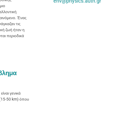
env@physics.auth.gr
μιο
αλλοντική
φαινόμενο. Ένας
άγκαζαν τις
κή ζωή ήταν η
ται περιοδικά
βλημα
ίναι γενικά
 (15-50 km) όπου