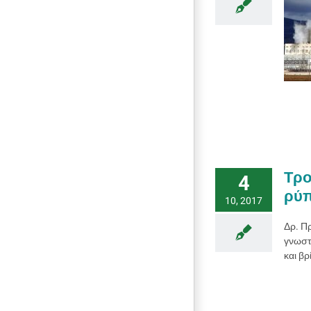
ΑΤΜΟΣΦΑΙΡΙΚΗ ΡΥΠΑΝΣΗ
ΑΡΘΡΑ
Τρο
4
ρύπ
10, 2017
Δρ. Π
γνωστό
και βρ