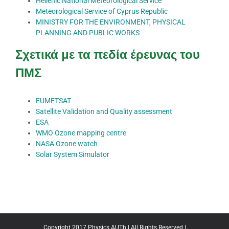
Hellenic National Meteorological Service
Meteorological Service of Cyprus Republic
MINISTRY FOR THE ENVIRONMENT, PHYSICAL
PLANNING AND PUBLIC WORKS
Σχετικά με τα πεδία έρευνας του
ΠΜΣ
EUMETSAT
S
atellite Validation and Quality assessment
ESA
WMO Ozone mapping centre
NASA Ozone watch
Solar System Simulator
Copyright 2017 Physics AUTh | All Rights Reserved |