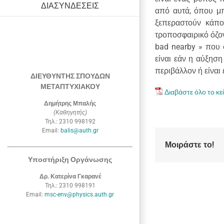
ΔΙΑΣΥΝΔΕΣΕΙΣ
από αυτά, όπου μ
ξεπεραστούν κάποι
τροποσφαιρικό όζον
bad
nearby
» που σ
είναι εάν η αύξησ
περιβάλλον ή είναι
ΔΙΕΥΘΥΝΤΗΣ ΣΠΟΥΔΩΝ
ΜΕΤΑΠΤΥΧΙΑΚΟΥ
Διαβάστε όλο το κε
Δημήτρης Μπαλής
(Καθηγητής)
Τηλ.: 2310 998192
Email:
balis@auth.gr
Μοιράστε το!
Υποστήριξη Οργάνωσης
Δρ. Κατερίνα Γκαρανέ
Τηλ.: 2310 998191
Email:
msc-env@physics.auth.gr