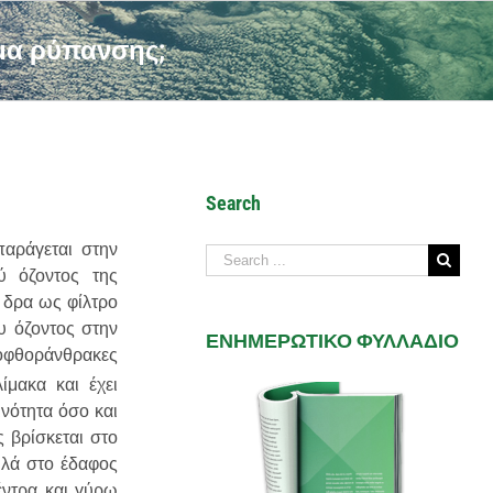
μα ρύπανσης;
Search
παράγεται στην
Search
ύ όζοντος της
for:
ί δρα ως φίλτρο
υ όζοντος στην
ΕΝΗΜΕΡΩΤΙΚΟ ΦΥΛΛΑΔΙΟ
οφθοράνθρακες
μακα και έχει
ινότητα όσο και
 βρίσκεται στο
ηλά στο έδαφος
έντρα και γύρω