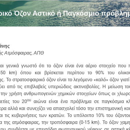
ικό Όζον Αστικό ή Παγκόσμιο πρόβλη
άνης
ής Ατμόσφαιρας, ΑΠΘ
ναι γενικά γνωστό ότι το όζον είναι ένα αέριο στοιχείο που 
5-50
km
) όπου και βρίσκεται περίπου το 90% του ολικο
ς. Το στρατοσφαιρικό όζον είναι το λεγόμενο «καλό» όζον γιατ
ει από τις επιβλαβείς υπεριώδεις ακτινοβολίες. Η μείωση το
 την χρήση ανθρωπογενών χημικών στοιχείων όπως οι χλωρ
ου
αετίες του 20
αιώνα είναι ένα πρόβλημα σε παγκόσμια κλί
ερα αλλά και συνεχίζει να απασχολεί τόσο την επιστημονική κο
αι τις κυβερνήσεις των κρατών. Το υπόλοιπο 10% του όζοντος
 της ατμόσφαιρας, την τροπόσφαιρα (0-15
km
). Το όζον χαμ
που συνδέεται με επεισόδια φωτοχημικού νέφους σε αστικά κ