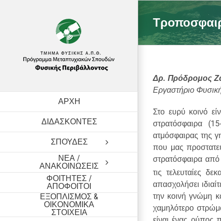
Skip
to
Τροποσφαιρ
content
Δρ. Πρόδρομος Ζ
Εργαστήριο Φυσικ
ΑΡΧΗ
Στο ευρύ κοινό εί
ΔΙΔΑΣΚΟΝΤΕΣ
στρατόσφαιρα (1
ατμόσφαιρας της γη
ΣΠΟΥΔΕΣ
που μας προστατεύ
ΝΕΑ /
στρατόσφαιρα από
ΑΝΑΚΟΙΝΩΣΕΙΣ
τις τελευταίες δεκ
ΦΟΙΤΗΤΕΣ /
απασχολήσει ιδιαίτ
ΑΠΟΦΟΙΤΟΙ
την κοινή γνώμη κ
ΕΞΟΠΛΙΣΜΟΣ &
ΟΙΚΟΝΟΜΙΚΑ
χαμηλότερο στρώμα
ΣΤΟΙΧΕΙΑ
είναι ένας ρύπος 