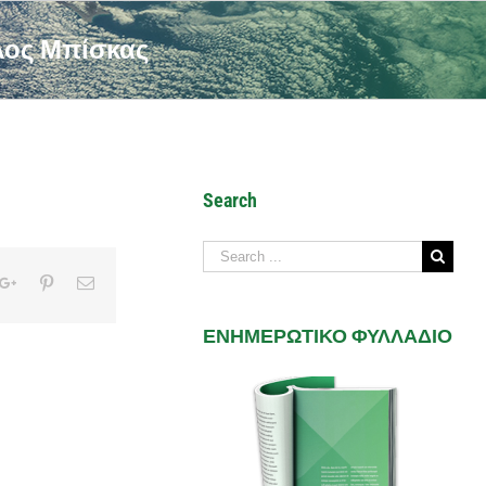
λος Μπίσκας
Search
Search
for:
kedIn
Google+
Pinterest
Email
ΕΝΗΜΕΡΩΤΙΚΟ ΦΥΛΛΑΔΙΟ